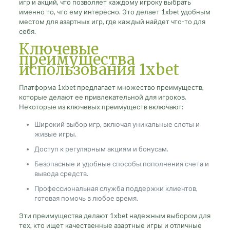
игр и акций, что позволяет каждому игроку выбрать
именно то, что ему интересно. Это делает 1xbet удобным
местом для азартных игр, где каждый найдет что-то для
себя.
Ключевые
преимущества
использования 1xbet
Платформа 1xbet предлагает множество преимуществ,
которые делают ее привлекательной для игроков.
Некоторые из ключевых преимуществ включают:
Широкий выбор игр, включая уникальные слоты и
живые игры.
Доступ к регулярным акциям и бонусам.
Безопасные и удобные способы пополнения счета и
вывода средств.
Профессиональная служба поддержки клиентов,
готовая помочь в любое время.
Эти преимущества делают 1xbet надежным выбором для
тех, кто ищет качественные азартные игры и отличные