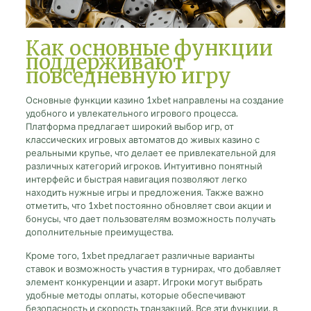
Как основные функции
поддерживают
повседневную игру
Основные функции казино 1xbet направлены на создание
удобного и увлекательного игрового процесса.
Платформа предлагает широкий выбор игр, от
классических игровых автоматов до живых казино с
реальными крупье, что делает ее привлекательной для
различных категорий игроков. Интуитивно понятный
интерфейс и быстрая навигация позволяют легко
находить нужные игры и предложения. Также важно
отметить, что 1xbet постоянно обновляет свои акции и
бонусы, что дает пользователям возможность получать
дополнительные преимущества.
Кроме того, 1xbet предлагает различные варианты
ставок и возможность участия в турнирах, что добавляет
элемент конкуренции и азарт. Игроки могут выбрать
удобные методы оплаты, которые обеспечивают
безопасность и скорость транзакций. Все эти функции, в