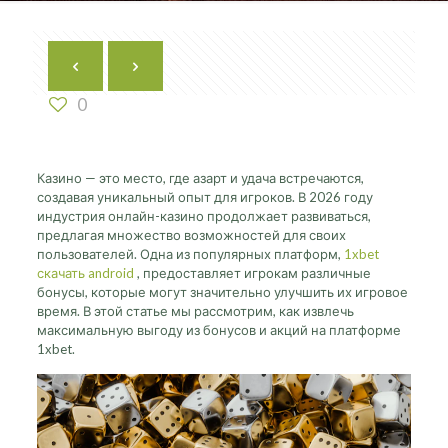
0
Казино — это место, где азарт и удача встречаются,
создавая уникальный опыт для игроков. В 2026 году
индустрия онлайн-казино продолжает развиваться,
предлагая множество возможностей для своих
пользователей. Одна из популярных платформ,
1xbet
скачать android
, предоставляет игрокам различные
бонусы, которые могут значительно улучшить их игровое
время. В этой статье мы рассмотрим, как извлечь
максимальную выгоду из бонусов и акций на платформе
1xbet.