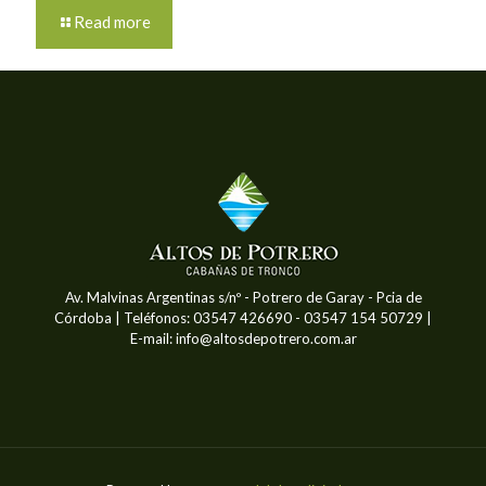
Read more
Av. Malvinas Argentinas s/nº - Potrero de Garay - Pcia de
Córdoba | Teléfonos: 03547 426690 - 03547 154 50729 |
E-mail: info@altosdepotrero.com.ar