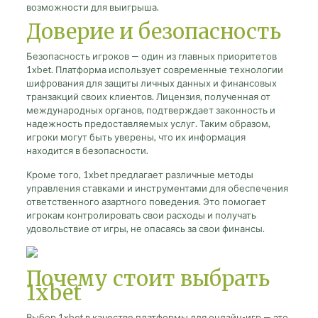
возможности для выигрыша.
Доверие и безопасность
Безопасность игроков — один из главных приоритетов
1xbet. Платформа использует современные технологии
шифрования для защиты личных данных и финансовых
транзакций своих клиентов. Лицензия, полученная от
международных органов, подтверждает законность и
надежность предоставляемых услуг. Таким образом,
игроки могут быть уверены, что их информация
находится в безопасности.
Кроме того, 1xbet предлагает различные методы
управления ставками и инструментами для обеспечения
ответственного азартного поведения. Это помогает
игрокам контролировать свои расходы и получать
удовольствие от игры, не опасаясь за свои финансы.
Почему стоит выбрать
1xbet
Выбор 1xbet в качестве платформы для онлайн-игр — это