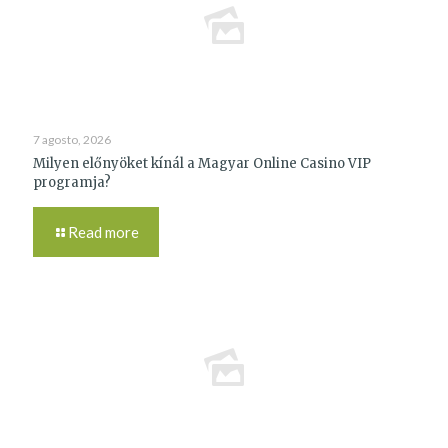
7 agosto, 2026
Milyen előnyöket kínál a Magyar Online Casino VIP
programja?
Read more