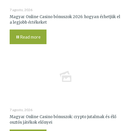
7 agosto, 2026
Magyar Online Casino bónuszok 2026: hogyan érhetjük el
a legjobb értékeket
Read more
7 agosto, 2026
Magyar Online Casino bónuszok: crypto jutalmak és élő
osztós játékok előnyei