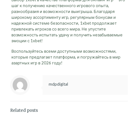
шаг к получению качественного игрового опыта,
разнообразия и возможности выигрыша. Благодаря
широкому ассортименту игр, регулярным бонусам и
надежной системе безопасности, 1xbet продолжает
привлекать игроков со всего мира. Не упустите
возможность испытать удачу и получить незабываемые
эмоции с 1xbet!
Воспользуйтесь всеми доступными возможностями,
которые предлагает платформа, и погружайтесь в мир
азартных игр в 2026 году!
mdpdigital
Related posts