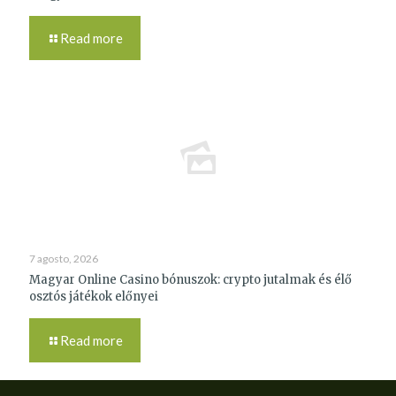
Read more
7 agosto, 2026
Magyar Online Casino bónuszok: crypto jutalmak és élő
osztós játékok előnyei
Read more