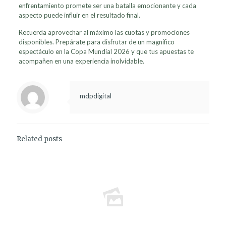
enfrentamiento promete ser una batalla emocionante y cada
aspecto puede influir en el resultado final.
Recuerda aprovechar al máximo las cuotas y promociones
disponibles. Prepárate para disfrutar de un magnífico
espectáculo en la Copa Mundial 2026 y que tus apuestas te
acompañen en una experiencia inolvidable.
mdpdigital
Related posts