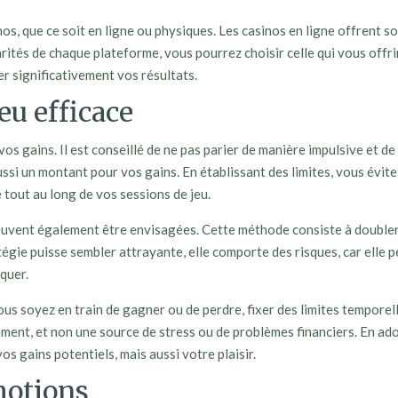
inos, que ce soit en ligne ou physiques. Les casinos en ligne offrent 
ités de chaque plateforme, vous pourrez choisir celle qui vous offri
cer significativement vos résultats.
eu efficace
vos gains. Il est conseillé de ne pas parier de manière impulsive et d
ussi un montant pour vos gains. En établissant des limites, vous évit
é tout au long de vos sessions de jeu.
uvent également être envisagées. Cette méthode consiste à doubler 
égie puisse sembler attrayante, elle comporte des risques, car elle pe
iquer.
vous soyez en train de gagner ou de perdre, fixer des limites temporel
ement, et non une source de stress ou de problèmes financiers. En ad
 gains potentiels, mais aussi votre plaisir.
motions