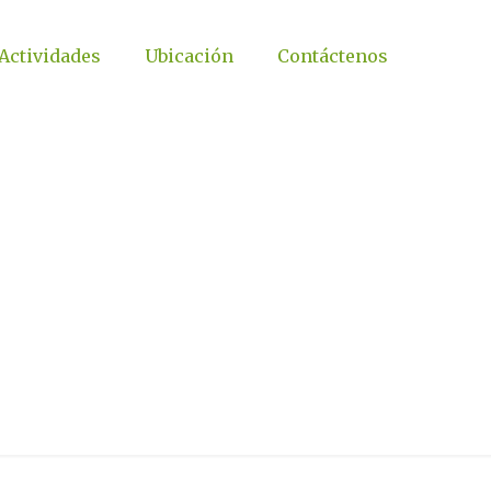
Actividades
Ubicación
Contáctenos
maximiser vos
sino