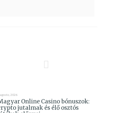
 agosto, 2026
Magyar Online Casino bónuszok:
crypto jutalmak és élő osztós