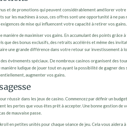
onus et de promotions qui peuvent considérablement améliorer votre 
s sur les machines à sous, ces offres sont une opportunité à ne pas né
 exigences de mise qui influencent votre capacité à retirer vos gains.
e manière de maximiser vos gains. En accumulant des points grâce à 
els que des bonus exclusifs, des retraits accélérés et même des inv
aire une grande différence dans votre retour sur investissement à l
u des événements spéciaux. De nombreux casinos organisent des tourn
 manière ludique de jouer tout en ayant la possibilité de gagner des
otentiellement, augmenter vos gains.
 sagesse
our réussir dans les jeux de casino. Commencez par définir un budget
ent les pertes que vous êtes prêt à accepter. Une bonne gestion de 
 cas de mauvaise passe.
kroll en petites unités pour chaque séance de jeu. Cela vous aidera 