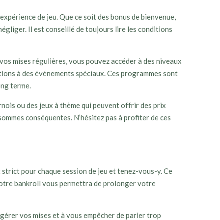
expérience de jeu. Que ce soit des bonus de bienvenue,
gliger. Il est conseillé de toujours lire les conditions
vos mises régulières, vous pouvez accéder à des niveaux
itations à des événements spéciaux. Ces programmes sont
ong terme.
ois ou des jeux à thème qui peuvent offrir des prix
 sommes conséquentes. N’hésitez pas à profiter de ces
 strict pour chaque session de jeu et tenez-vous-y. Ce
votre bankroll vous permettra de prolonger votre
à gérer vos mises et à vous empêcher de parier trop