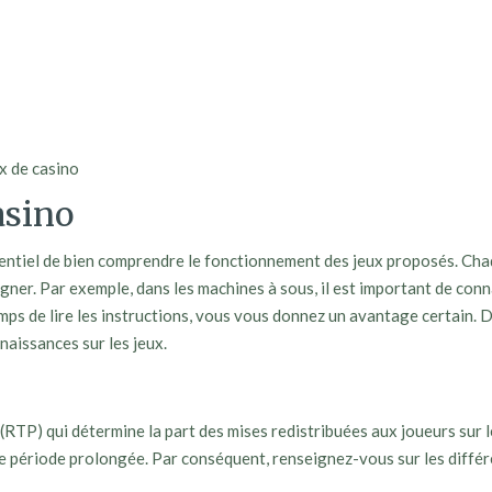
x de casino
asino
ssentiel de bien comprendre le fonctionnement des jeux proposés. Chaq
gner. Par exemple, dans les machines à sous, il est important de conn
ps de lire les instructions, vous vous donnez un avantage certain. D
aissances sur les jeux.
 (RTP) qui détermine la part des mises redistribuées aux joueurs sur 
 période prolongée. Par conséquent, renseignez-vous sur les différe