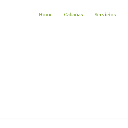
Home
Cabañas
Servicios
spensables pour 
ns aux jeux de ca