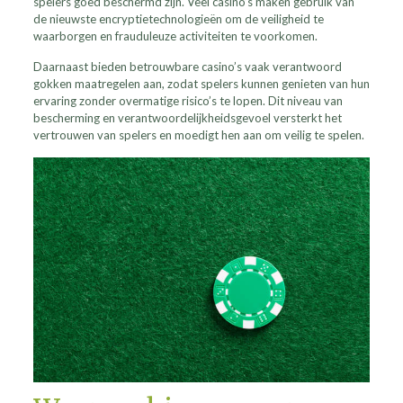
spelers goed beschermd zijn. Veel casino’s maken gebruik van
de nieuwste encryptietechnologieën om de veiligheid te
waarborgen en frauduleuze activiteiten te voorkomen.
Daarnaast bieden betrouwbare casino’s vaak verantwoord
gokken maatregelen aan, zodat spelers kunnen genieten van hun
ervaring zonder overmatige risico’s te lopen. Dit niveau van
bescherming en verantwoordelijkheidsgevoel versterkt het
vertrouwen van spelers en moedigt hen aan om veilig te spelen.