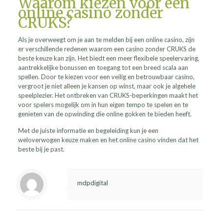
Waarom kiezen voor een
online casino zonder
CRUKS?
Als je overweegt om je aan te melden bij een online casino, zijn
er verschillende redenen waarom een casino zonder CRUKS de
beste keuze kan zijn. Het biedt een meer flexibele speelervaring,
aantrekkelijke bonussen en toegang tot een breed scala aan
spellen. Door te kiezen voor een veilig en betrouwbaar casino,
vergroot je niet alleen je kansen op winst, maar ook je algehele
speelplezier. Het ontbreken van CRUKS-beperkingen maakt het
voor spelers mogelijk om in hun eigen tempo te spelen en te
genieten van de opwinding die online gokken te bieden heeft.
Met de juiste informatie en begeleiding kun je een
weloverwogen keuze maken en het online casino vinden dat het
beste bij je past.
mdpdigital