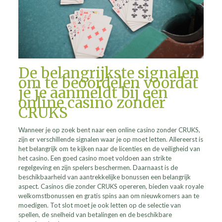
De belangrijkste signalen
om te beoordelen voordat
je je aanmeldt bij een
online casino zonder
CRUKS
Wanneer je op zoek bent naar een online casino zonder CRUKS,
zijn er verschillende signalen waar je op moet letten. Allereerst is
het belangrijk om te kijken naar de licenties en de veiligheid van
het casino. Een goed casino moet voldoen aan strikte
regelgeving en zijn spelers beschermen. Daarnaast is de
beschikbaarheid van aantrekkelijke bonussen een belangrijk
aspect. Casinos die zonder CRUKS opereren, bieden vaak royale
welkomstbonussen en gratis spins aan om nieuwkomers aan te
moedigen. Tot slot moet je ook letten op de selectie van
spellen, de snelheid van betalingen en de beschikbare