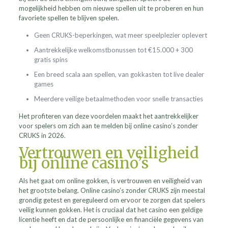
mogelijkheid hebben om nieuwe spellen uit te proberen en hun
favoriete spellen te blijven spelen.
Geen CRUKS-beperkingen, wat meer speelplezier oplevert
Aantrekkelijke welkomstbonussen tot €15.000 + 300
gratis spins
Een breed scala aan spellen, van gokkasten tot live dealer
games
Meerdere veilige betaalmethoden voor snelle transacties
Het profiteren van deze voordelen maakt het aantrekkelijker
voor spelers om zich aan te melden bij online casino’s zonder
CRUKS in 2026.
Vertrouwen en veiligheid
bij online casino’s
Als het gaat om online gokken, is vertrouwen en veiligheid van
het grootste belang. Online casino’s zonder CRUKS zijn meestal
grondig getest en gereguleerd om ervoor te zorgen dat spelers
veilig kunnen gokken. Het is cruciaal dat het casino een geldige
licentie heeft en dat de persoonlijke en financiële gegevens van