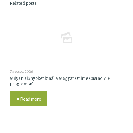
Related posts
7 agosto, 2026
Milyen előnyöket kínál a Magyar Online Casino VIP
programja?
Read more