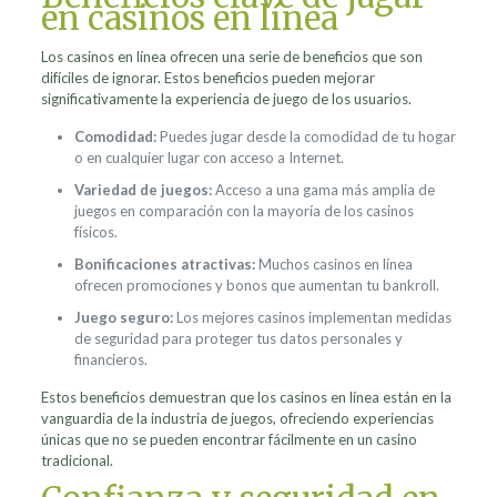
en casinos en línea
Los casinos en línea ofrecen una serie de beneficios que son
difíciles de ignorar. Estos beneficios pueden mejorar
significativamente la experiencia de juego de los usuarios.
Comodidad:
Puedes jugar desde la comodidad de tu hogar
o en cualquier lugar con acceso a Internet.
Variedad de juegos:
Acceso a una gama más amplia de
juegos en comparación con la mayoría de los casinos
físicos.
Bonificaciones atractivas:
Muchos casinos en línea
ofrecen promociones y bonos que aumentan tu bankroll.
Juego seguro:
Los mejores casinos implementan medidas
de seguridad para proteger tus datos personales y
financieros.
Estos beneficios demuestran que los casinos en línea están en la
vanguardia de la industria de juegos, ofreciendo experiencias
únicas que no se pueden encontrar fácilmente en un casino
tradicional.