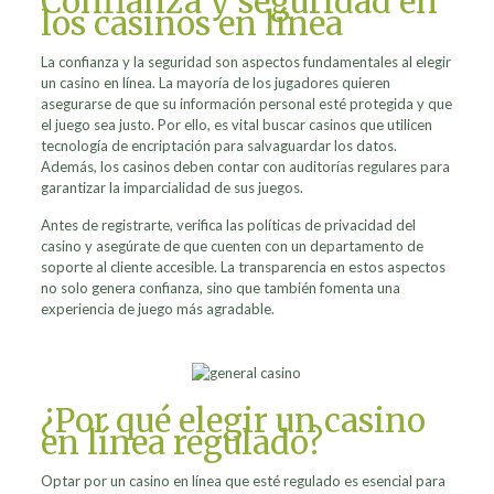
Confianza y seguridad en
los casinos en línea
La confianza y la seguridad son aspectos fundamentales al elegir
un casino en línea. La mayoría de los jugadores quieren
asegurarse de que su información personal esté protegida y que
el juego sea justo. Por ello, es vital buscar casinos que utilicen
tecnología de encriptación para salvaguardar los datos.
Además, los casinos deben contar con auditorías regulares para
garantizar la imparcialidad de sus juegos.
Antes de registrarte, verifica las políticas de privacidad del
casino y asegúrate de que cuenten con un departamento de
soporte al cliente accesible. La transparencia en estos aspectos
no solo genera confianza, sino que también fomenta una
experiencia de juego más agradable.
¿Por qué elegir un casino
en línea regulado?
Optar por un casino en línea que esté regulado es esencial para