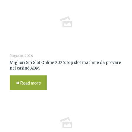
5 agosto, 2026
Migliori Siti Slot Online 2026: top slot machine da provare
nei casinò ADM
Read more