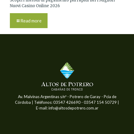
Scopri i metodi di pagamento più rapidi nei I Migliori
Nuovi Casino Online 2026
Read more
Av. Malvinas Argentinas s/nº - Potrero de Garay - Pcia de
Córdoba | Teléfonos: 03547 426690 - 03547 154 50729 |
E-mail: info@altosdepotrero.com.ar