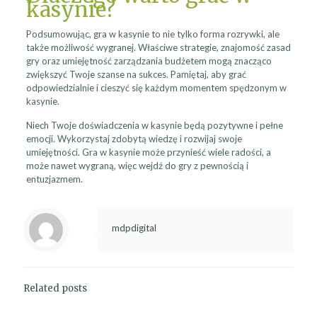
kasynie?
Podsumowując, gra w kasynie to nie tylko forma rozrywki, ale
także możliwość wygranej. Właściwe strategie, znajomość zasad
gry oraz umiejętność zarządzania budżetem mogą znacząco
zwiększyć Twoje szanse na sukces. Pamiętaj, aby grać
odpowiedzialnie i cieszyć się każdym momentem spędzonym w
kasynie.
Niech Twoje doświadczenia w kasynie będą pozytywne i pełne
emocji. Wykorzystaj zdobytą wiedzę i rozwijaj swoje
umiejętności. Gra w kasynie może przynieść wiele radości, a
może nawet wygraną, więc wejdź do gry z pewnością i
entuzjazmem.
mdpdigital
Related posts