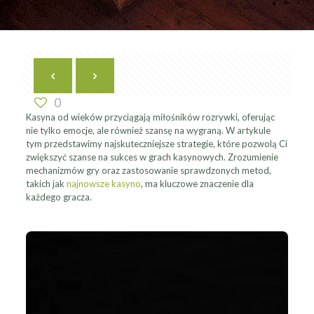
0
Kasyna od wieków przyciągają miłośników rozrywki, oferując
nie tylko emocje, ale również szansę na wygraną. W artykule
tym przedstawimy najskuteczniejsze strategie, które pozwolą Ci
zwiększyć szanse na sukces w grach kasynowych. Zrozumienie
mechanizmów gry oraz zastosowanie sprawdzonych metod,
takich jak
najnowsze kasyno
, ma kluczowe znaczenie dla
każdego gracza.