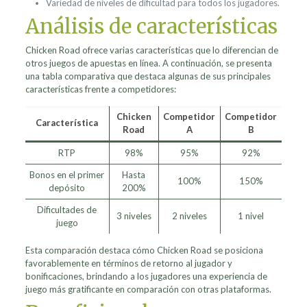
Variedad de niveles de dificultad para todos los jugadores.
Análisis de características
Chicken Road ofrece varias características que lo diferencian de
otros juegos de apuestas en línea. A continuación, se presenta
una tabla comparativa que destaca algunas de sus principales
características frente a competidores:
Chicken
Competidor
Competidor
Característica
Road
A
B
RTP
98%
95%
92%
Bonos en el primer
Hasta
100%
150%
depósito
200%
Dificultades de
3 niveles
2 niveles
1 nivel
juego
Esta comparación destaca cómo Chicken Road se posiciona
favorablemente en términos de retorno al jugador y
bonificaciones, brindando a los jugadores una experiencia de
juego más gratificante en comparación con otras plataformas.