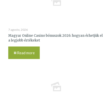
7 agosto, 2026
Magyar Online Casino bónuszok 2026: hogyan érhetjük el
a legjobb értékeket
Read more