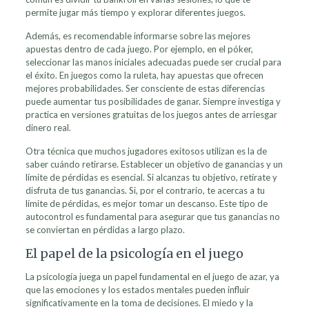
permite jugar más tiempo y explorar diferentes juegos.
Además, es recomendable informarse sobre las mejores
apuestas dentro de cada juego. Por ejemplo, en el póker,
seleccionar las manos iniciales adecuadas puede ser crucial para
el éxito. En juegos como la ruleta, hay apuestas que ofrecen
mejores probabilidades. Ser consciente de estas diferencias
puede aumentar tus posibilidades de ganar. Siempre investiga y
practica en versiones gratuitas de los juegos antes de arriesgar
dinero real.
Otra técnica que muchos jugadores exitosos utilizan es la de
saber cuándo retirarse. Establecer un objetivo de ganancias y un
límite de pérdidas es esencial. Si alcanzas tu objetivo, retírate y
disfruta de tus ganancias. Si, por el contrario, te acercas a tu
límite de pérdidas, es mejor tomar un descanso. Este tipo de
autocontrol es fundamental para asegurar que tus ganancias no
se conviertan en pérdidas a largo plazo.
El papel de la psicología en el juego
La psicología juega un papel fundamental en el juego de azar, ya
que las emociones y los estados mentales pueden influir
significativamente en la toma de decisiones. El miedo y la