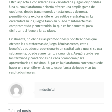
Otro aspecto a considerar es la variedad de juegos disponibles.
Una buena plataforma debería ofrecer una amplia gama de
opciones, desde tragamonedas hasta juegos de mesa,
permitiéndote explorar diferentes estilos y estrategias. La
diversidad en los juegos también puede mantenerte más
comprometido y entretenido, lo que es fundamental para
disfrutar del juego a largo plazo.
Finalmente, no olvides las promociones y bonificaciones que
ofrecen las plataformas de juego. Muchas veces, estos
beneficios pueden proporcionarte un capital extra que, si se usa
sabiamente, puede aumentar tus ganancias. Asegúrate de leer
los términos y condiciones de cada promoción para
aprovecharlas al máximo. Jugar en la plataforma correcta puede
hacer una gran diferencia en tu experiencia de juego y en tus
resultados finales.
mdpdigital
Related posts