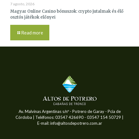
7 agosto, 2026
Magyar Online Casino bónuszok: crypto jutalmak és élő
osztós játékok előnyei
Read more
Av. Malvinas Argentinas s/nº - Potrero de Garay - Pcia de
Córdoba | Teléfonos: 03547 426690 - 03547 154 50729 |
E-mail: info@altosdepotrero.com.ar