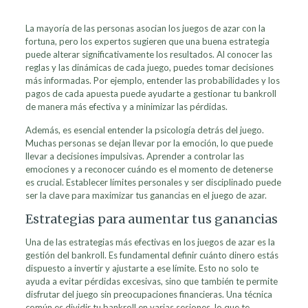
La mayoría de las personas asocian los juegos de azar con la
fortuna, pero los expertos sugieren que una buena estrategia
puede alterar significativamente los resultados. Al conocer las
reglas y las dinámicas de cada juego, puedes tomar decisiones
más informadas. Por ejemplo, entender las probabilidades y los
pagos de cada apuesta puede ayudarte a gestionar tu bankroll
de manera más efectiva y a minimizar las pérdidas.
Además, es esencial entender la psicología detrás del juego.
Muchas personas se dejan llevar por la emoción, lo que puede
llevar a decisiones impulsivas. Aprender a controlar las
emociones y a reconocer cuándo es el momento de detenerse
es crucial. Establecer límites personales y ser disciplinado puede
ser la clave para maximizar tus ganancias en el juego de azar.
Estrategias para aumentar tus ganancias
Una de las estrategias más efectivas en los juegos de azar es la
gestión del bankroll. Es fundamental definir cuánto dinero estás
dispuesto a invertir y ajustarte a ese límite. Esto no solo te
ayuda a evitar pérdidas excesivas, sino que también te permite
disfrutar del juego sin preocupaciones financieras. Una técnica
común es dividir tu bankroll en varias sesiones, lo que te