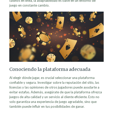
casinos en línea, la adaptabilidad es clave en un entorno de
juego en constante cambio.
Conociendo la plataforma adecuada
Al elegir dónde jugar, es crucial seleccionar una plataforma
confiable y segura. Investigar sobre la reputación del sitio, las
licencias y las opiniones de otros jugadores puede ayudarte a
evitar estafas. Además, asegúrate de que la plataforma ofrezca
juegos de alta calidad y un servicio al cliente eficiente. Esto no
solo garantiza una experiencia de juego agradable, sino que
también puede influir en tus posibilidades de ganar.