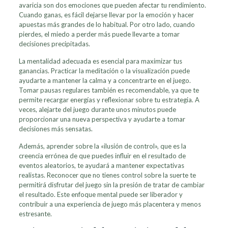
avaricia son dos emociones que pueden afectar tu rendimiento.
Cuando ganas, es fácil dejarse llevar por la emoción y hacer
apuestas más grandes de lo habitual. Por otro lado, cuando
pierdes, el miedo a perder más puede llevarte a tomar
decisiones precipitadas.
La mentalidad adecuada es esencial para maximizar tus
ganancias. Practicar la meditación o la visualización puede
ayudarte a mantener la calma y a concentrarte en el juego.
Tomar pausas regulares también es recomendable, ya que te
permite recargar energías y reflexionar sobre tu estrategia. A
veces, alejarte del juego durante unos minutos puede
proporcionar una nueva perspectiva y ayudarte a tomar
decisiones más sensatas.
Además, aprender sobre la «ilusión de control», que es la
creencia errónea de que puedes influir en el resultado de
eventos aleatorios, te ayudará a mantener expectativas
realistas. Reconocer que no tienes control sobre la suerte te
permitirá disfrutar del juego sin la presión de tratar de cambiar
el resultado. Este enfoque mental puede ser liberador y
contribuir a una experiencia de juego más placentera y menos
estresante.