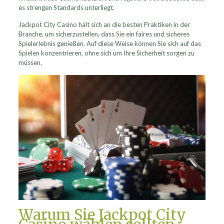
es strengen Standards unterliegt.
Jackpot City Casino hält sich an die besten Praktiken in der
Branche, um sicherzustellen, dass Sie ein faires und sicheres
Spielerlebnis genießen. Auf diese Weise können Sie sich auf das
Spielen konzentrieren, ohne sich um Ihre Sicherheit sorgen zu
müssen.
Warum Sie Jackpot City