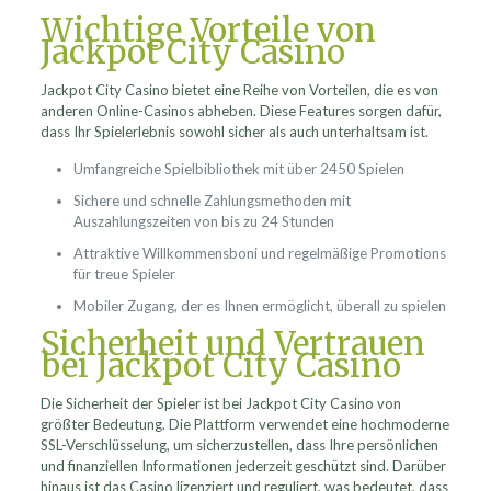
Wichtige Vorteile von
Jackpot City Casino
Jackpot City Casino bietet eine Reihe von Vorteilen, die es von
anderen Online-Casinos abheben. Diese Features sorgen dafür,
dass Ihr Spielerlebnis sowohl sicher als auch unterhaltsam ist.
Umfangreiche Spielbibliothek mit über 2450 Spielen
Sichere und schnelle Zahlungsmethoden mit
Auszahlungszeiten von bis zu 24 Stunden
Attraktive Willkommensboni und regelmäßige Promotions
für treue Spieler
Mobiler Zugang, der es Ihnen ermöglicht, überall zu spielen
Sicherheit und Vertrauen
bei Jackpot City Casino
Die Sicherheit der Spieler ist bei Jackpot City Casino von
größter Bedeutung. Die Plattform verwendet eine hochmoderne
SSL-Verschlüsselung, um sicherzustellen, dass Ihre persönlichen
und finanziellen Informationen jederzeit geschützt sind. Darüber
hinaus ist das Casino lizenziert und reguliert, was bedeutet, dass