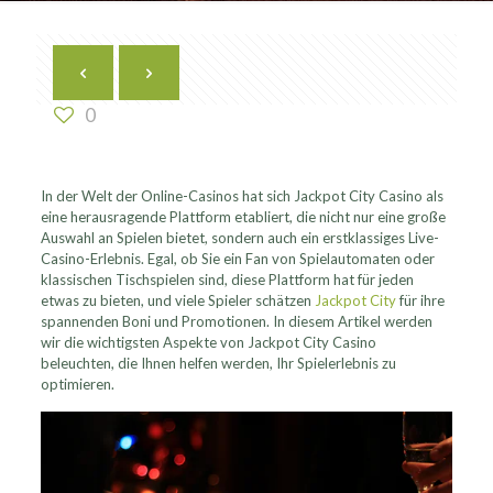
0
In der Welt der Online-Casinos hat sich Jackpot City Casino als
eine herausragende Plattform etabliert, die nicht nur eine große
Auswahl an Spielen bietet, sondern auch ein erstklassiges Live-
Casino-Erlebnis. Egal, ob Sie ein Fan von Spielautomaten oder
klassischen Tischspielen sind, diese Plattform hat für jeden
etwas zu bieten, und viele Spieler schätzen
Jackpot City
für ihre
spannenden Boni und Promotionen. In diesem Artikel werden
wir die wichtigsten Aspekte von Jackpot City Casino
beleuchten, die Ihnen helfen werden, Ihr Spielerlebnis zu
optimieren.