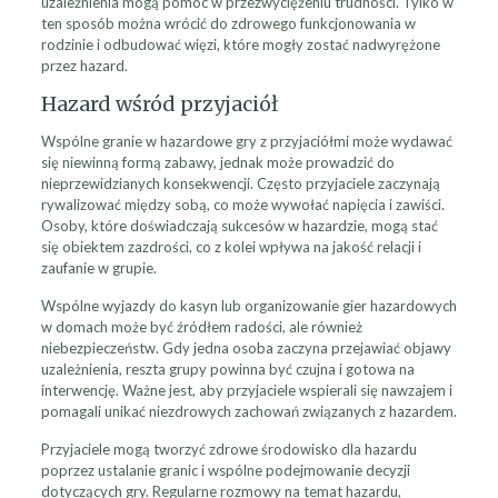
uzależnienia mogą pomóc w przezwyciężeniu trudności. Tylko w
ten sposób można wrócić do zdrowego funkcjonowania w
rodzinie i odbudować więzi, które mogły zostać nadwyrężone
przez hazard.
Hazard wśród przyjaciół
Wspólne granie w hazardowe gry z przyjaciółmi może wydawać
się niewinną formą zabawy, jednak może prowadzić do
nieprzewidzianych konsekwencji. Często przyjaciele zaczynają
rywalizować między sobą, co może wywołać napięcia i zawiści.
Osoby, które doświadczają sukcesów w hazardzie, mogą stać
się obiektem zazdrości, co z kolei wpływa na jakość relacji i
zaufanie w grupie.
Wspólne wyjazdy do kasyn lub organizowanie gier hazardowych
w domach może być źródłem radości, ale również
niebezpieczeństw. Gdy jedna osoba zaczyna przejawiać objawy
uzależnienia, reszta grupy powinna być czujna i gotowa na
interwencję. Ważne jest, aby przyjaciele wspierali się nawzajem i
pomagali unikać niezdrowych zachowań związanych z hazardem.
Przyjaciele mogą tworzyć zdrowe środowisko dla hazardu
poprzez ustalanie granic i wspólne podejmowanie decyzji
dotyczących gry. Regularne rozmowy na temat hazardu,