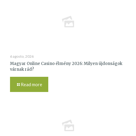
6 agosto, 2026
Magyar Online Casino élmény 2026: Milyen újdonságok
várnak rád?
Read more