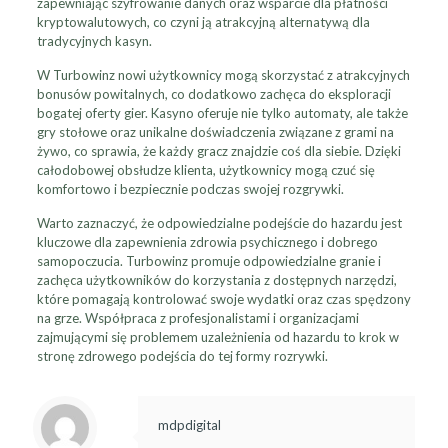
zapewniając szyfrowanie danych oraz wsparcie dla płatności
kryptowalutowych, co czyni ją atrakcyjną alternatywą dla
tradycyjnych kasyn.
W Turbowinz nowi użytkownicy mogą skorzystać z atrakcyjnych
bonusów powitalnych, co dodatkowo zachęca do eksploracji
bogatej oferty gier. Kasyno oferuje nie tylko automaty, ale także
gry stołowe oraz unikalne doświadczenia związane z grami na
żywo, co sprawia, że każdy gracz znajdzie coś dla siebie. Dzięki
całodobowej obsłudze klienta, użytkownicy mogą czuć się
komfortowo i bezpiecznie podczas swojej rozgrywki.
Warto zaznaczyć, że odpowiedzialne podejście do hazardu jest
kluczowe dla zapewnienia zdrowia psychicznego i dobrego
samopoczucia. Turbowinz promuje odpowiedzialne granie i
zachęca użytkowników do korzystania z dostępnych narzędzi,
które pomagają kontrolować swoje wydatki oraz czas spędzony
na grze. Współpraca z profesjonalistami i organizacjami
zajmującymi się problemem uzależnienia od hazardu to krok w
stronę zdrowego podejścia do tej formy rozrywki.
mdpdigital