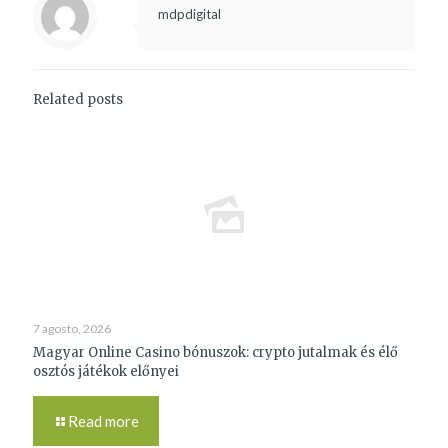
mdpdigital
Related posts
7 agosto, 2026
Magyar Online Casino bónuszok: crypto jutalmak és élő
osztós játékok előnyei
Read more