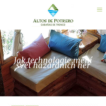
Jak technologie mění
svět hazardních her