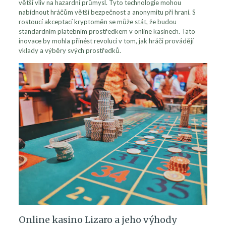
větší vliv na hazardní průmysl. Tyto technologie mohou
nabídnout hráčům větší bezpečnost a anonymitu při hraní. S
rostoucí akceptací kryptoměn se může stát, že budou
standardním platebním prostředkem v online kasinech. Tato
inovace by mohla přinést revoluci v tom, jak hráči provádějí
vklady a výběry svých prostředků.
Online kasino Lizaro a jeho výhody