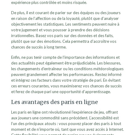
expérience plus contrôlée et moins risquée.
De plus, il est courant de parier sur des équipes ou des joueurs
en raison de l’affection ou de la loyauté, plutôt que d’analyser
objectivement les statistiques. Les sentiments peuvent nuire à
votre jugement et vous pousser à prendre des décisions
irrationnelles. Basez vos paris sur des données et des faits,
plutôt que sur des émotions. Cela permettra d’accroître vos
chances de succès à long terme.
Enfin, ne pas tenir compte de l’importance des informations et
des actualités peut également être préjudiciable. Les blessures,
les changements d’entraîneur ou les conditions météorologiques
peuvent grandement affecter les performances. Restez informé
et intégrez ces facteurs dans votre stratégie de pari. En évitant
ces erreurs courantes, vous maximiserez vos chances de succès
et ferez de chaque pari une opportunité d’apprentissage.
Les avantages des paris en ligne
Les paris en ligne ont révolutionné l’expérience de jeu, offrant
aux joueurs une commodité sans précédent. L’accessibilité est
l’un des principaux atouts : vous pouvez placer des paris à tout
moment et de n’importe où, tant que vous avez accès à Internet.
Cette flexibilité vous permet de parier sur vos événements