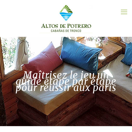
Maîtrisez le jeu un
guide étape par étape
pour réussir aux paris