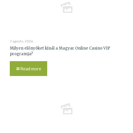
7 agosto, 2026
Milyen előnyöket kínál a Magyar Online Casino VIP
programja?
Read more