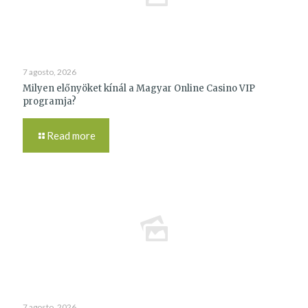
7 agosto, 2026
Milyen előnyöket kínál a Magyar Online Casino VIP
programja?
Read more
7 agosto, 2026