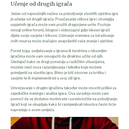
Učenje od drugih igrača
Jedan od najsnažnijih načina za poboljšanje vlastitih vještina igre
je učenje od drugih igrača. Proučavanje stilova igre i strategija
uspješnih igrača može vam pružiti dragocjene uvite. Postoje
mnogi online forumi, blogovi i videozapisi gdje iskusni igrači
dijele svoje savjete i trikove. Uzimanje vremena za istraživanje
ovih resursa može značajno unaprijediti vaše znanje i vještine.
Pored toga, sudjelovanje u igrama ili turnirima s iskusnijim
igračima može vam omogućiti da direktno učite od njih.
Gledajući kako se drugi ponašaju u različitim situacijama,
možete steći nova razumijevanja i tehnike koje možete
primijeniti na vlastitu igru. Bitno je biti otvoren za kritiku i
savjete te ih implementirati u svoj stil igre.
Umrežavanje s drugim igračima također može stvoriti prilike za
zajedničke treninge i analize igara. Ova suradnja može vam
pomoći da se dodatno motivirate i usredotočite na poboljšanje.
Igrači koji se okupljaju kako bi razmjenjivali iskustva često brže
napreduju u svom umijeću.