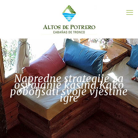
Napredne strategije za
osvajanje kasina Kako
poboljšati svoje vještine
igre