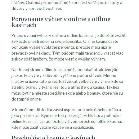
hráčov. Osobná prítomnosť môže priniesť väčší pocit istoty a
dôvery v spravodlivosť hier.
Porovnanie výhier v online a offline
kasínach
Pri porovnaní výhier v online a offline kasínach je dôležité zvážiť,
že každé prostredie má svoje špecifiká. Online kasína často
ponúkajú vyššie výplatné percentá, pretože majú nižšie
prevádzkové náklady. Tým pádom majú tendenciu vracať viac
ziskov späť hráčom, čo môže viesť k vyšším výhram.
Na druhej strane offline kasína môžu ponúkať atraktívnejšie
jackpoty a výhry z dôvodu vyššieho počtu stávok. Mnoho
hráčov si užíva túto príležitosť získať veľké výhry v hre, kde sa
stretnú tvárou v tvár s realitou a atmosférou kasína. Taktiež
môžu byť na mieste špeciálne akcie alebo bonusy, ktoré nie sú
dostupné online.
V konečnom dôsledku závisí úspech od konkrétneho hráča a
jeho preferencií. Kým niektorí preferujú rýchlu hru a pohodlie
online kasín, iní sa radi ocitnú v živom prostredí offline kasína,
kde môžu zažiť väčšie vzrušenie a socializáciu.
Psychológia hrania v kasínach