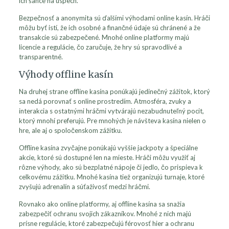
ich šance na úspech.
Bezpečnosť a anonymita sú ďalšími výhodami online kasín. Hráči
môžu byť istí, že ich osobné a finančné údaje sú chránené a že
transakcie sú zabezpečené. Mnohé online platformy majú
licencie a regulácie, čo zaručuje, že hry sú spravodlivé a
transparentné.
Výhody offline kasín
Na druhej strane offline kasína ponúkajú jedinečný zážitok, ktorý
sa nedá porovnať s online prostredím. Atmosféra, zvuky a
interakcia s ostatnými hráčmi vytvárajú nezabudnuteľný pocit,
ktorý mnohí preferujú. Pre mnohých je návšteva kasína nielen o
hre, ale aj o spoločenskom zážitku.
Offline kasína zvyčajne ponúkajú vyššie jackpoty a špeciálne
akcie, ktoré sú dostupné len na mieste. Hráči môžu využiť aj
rôzne výhody, ako sú bezplatné nápoje či jedlo, čo prispieva k
celkovému zážitku. Mnohé kasína tiež organizujú turnaje, ktoré
zvyšujú adrenalín a súťaživosť medzi hráčmi.
Rovnako ako online platformy, aj offline kasína sa snažia
zabezpečiť ochranu svojich zákazníkov. Mnohé z nich majú
prísne regulácie, ktoré zabezpečujú férovosť hier a ochranu