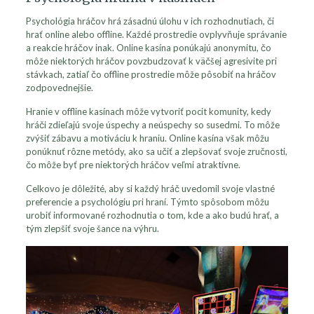
Psychológia hráčov hrá zásadnú úlohu v ich rozhodnutiach, či
hrať online alebo offline. Každé prostredie ovplyvňuje správanie
a reakcie hráčov inak. Online kasína ponúkajú anonymitu, čo
môže niektorých hráčov povzbudzovať k väčšej agresivite pri
stávkach, zatiaľ čo offline prostredie môže pôsobiť na hráčov
zodpovednejšie.
Hranie v offline kasínach môže vytvoriť pocit komunity, kedy
hráči zdieľajú svoje úspechy a neúspechy so susedmi. To môže
zvýšiť zábavu a motiváciu k hraniu. Online kasína však môžu
ponúknuť rôzne metódy, ako sa učiť a zlepšovať svoje zručnosti,
čo môže byť pre niektorých hráčov veľmi atraktívne.
Celkovo je dôležité, aby si každý hráč uvedomil svoje vlastné
preferencie a psychológiu pri hraní. Týmto spôsobom môžu
urobiť informované rozhodnutia o tom, kde a ako budú hrať, a
tým zlepšiť svoje šance na výhru.