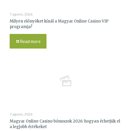
7 agosto, 2026
Milyen előnyöket kínál a Magyar Online Casino VIP
programja?
Read more
7 agosto, 2026
Magyar Online Casino bónuszok 2026: hogyan érhetjük el
a legjobb értékeket