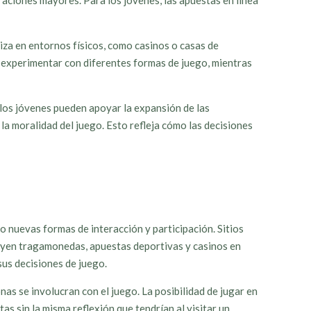
raciones mayores. Para los jóvenes, las apuestas en línea
liza en entornos físicos, como casinos o casas de
a experimentar con diferentes formas de juego, mientras
 los jóvenes pueden apoyar la expansión de las
a moralidad del juego. Esto refleja cómo las decisiones
o nuevas formas de interacción y participación. Sitios
uyen tragamonedas, apuestas deportivas y casinos en
sus decisiones de juego.
as se involucran con el juego. La posibilidad de jugar en
s sin la misma reflexión que tendrían al visitar un