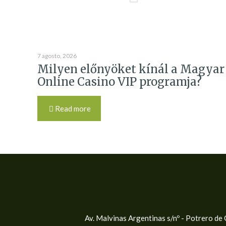
7 agosto, 2026
Milyen előnyöket kínál a Magyar
Online Casino VIP programja?
Read more
Av. Malvinas Argentinas s/nº - Potrero d