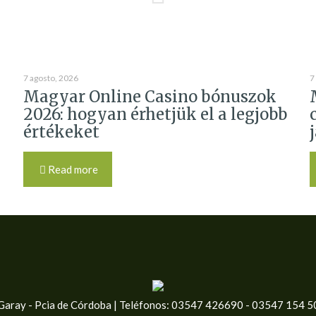
7 agosto, 2026
7
Magyar Online Casino bónuszok
2026: hogyan érhetjük el a legjobb
értékeket
Read more
e Garay - Pcia de Córdoba | Teléfonos: 03547 426690 - 03547 154 5