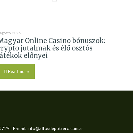
 agosto, 2026
Magyar Online Casino bónuszok:
crypto jutalmak és élő osztós
játékok előnyei
Read more
0729 | E-mail: info@altosdepotrero.com.ar