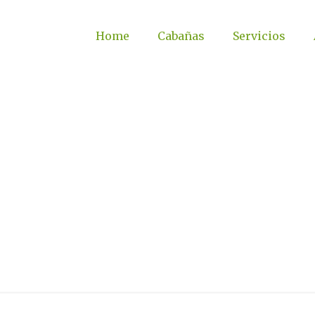
Home
Cabañas
Servicios
as culturales del 
en en nuestras dec