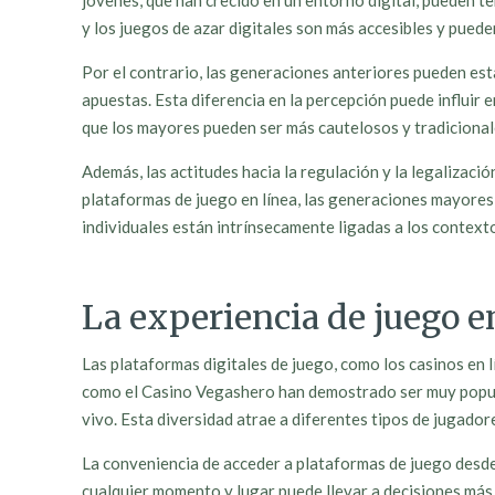
jóvenes, que han crecido en un entorno digital, pueden t
y los juegos de azar digitales son más accesibles y pued
Por el contrario, las generaciones anteriores pueden esta
apuestas. Esta diferencia en la percepción puede influir
que los mayores pueden ser más cautelosos y tradicional
Además, las actitudes hacia la regulación y la legalizac
plataformas de juego en línea, las generaciones mayores 
individuales están intrínsecamente ligadas a los context
La experiencia de juego e
Las plataformas digitales de juego, como los casinos en l
como el Casino Vegashero han demostrado ser muy popula
vivo. Esta diversidad atrae a diferentes tipos de jugador
La conveniencia de acceder a plataformas de juego desde 
cualquier momento y lugar puede llevar a decisiones más i