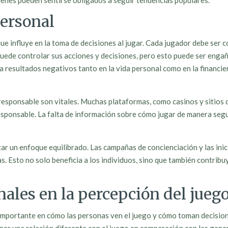
uienes pueden sentirse obligados a seguir tendencias populares.
personal
 influye en la toma de decisiones al jugar. Cada jugador debe ser co
puede controlar sus acciones y decisiones, pero esto puede ser engañ
resultados negativos tanto en la vida personal como en la financiera
responsable son vitales. Muchas plataformas, como casinos y sitios 
responsable. La falta de información sobre cómo jugar de manera segu
tar un enfoque equilibrado. Las campañas de concienciación y las in
. Esto no solo beneficia a los individuos, sino que también contribuy
nales en la percepción del jueg
importante en cómo las personas ven el juego y cómo toman decision