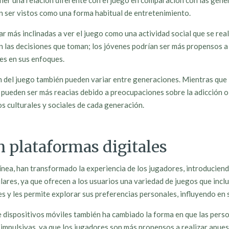
ener una relación diferente con el juego en comparación con las gene
en ser vistos como una forma habitual de entretenimiento.
r más inclinadas a ver el juego como una actividad social que se rea
 en las decisiones que toman; los jóvenes podrían ser más propensos 
es en sus enfoques.
ión del juego también pueden variar entre generaciones. Mientras que
pueden ser más reacias debido a preocupaciones sobre la adicción o l
os culturales y sociales de cada generación.
n plataformas digitales
ínea, han transformado la experiencia de los jugadores, introduciend
res, ya que ofrecen a los usuarios una variedad de juegos que incl
es y les permite explorar sus preferencias personales, influyendo en 
dispositivos móviles también ha cambiado la forma en que las person
mpulsivas, ya que los jugadores son más propensos a realizar apuesta