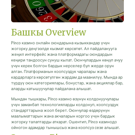
Башкы Overview
Pinco казино онлайн оюндарына кызыккандар үчүн
жогорку деңгээлде кызмат көрсөтөт. Ал пайдаланууга
жеңил интерфейс жана платформадагы оюндардын
кеңири тандоосун сунуш кылат. Оюнчулардын көңүл ачуу
үчүн керек болгон бардык нерселер бул жерде орун
алган. Платформанын коопсуздук чаралары жана
кардарларга көрсөтүлгөн жардам да маанилүү. Мында ар
түрдүү оюн категориялары, бонустар, жана акциялар бар,
аларды катышуучулар пайдалана алышат.
Мындан тышкары, Pinco казино өзүнүн колдонуучулары
үчүн заманбап технологияларды колдонуп, коопсуздук
стандарттарына жооп берет. Оюнчулар өздөрүнүн
маалыматтарын жана акчаларын коргоо үчүн бардык
жогорку талаптарды аткарат. Ошентип, Pinco казинодо
ойногон адамдар тынышсыз жана коопсуз сезе алышат.