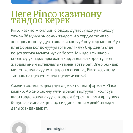
Неге Pinco казинону
тандоо керек
Pinco казино — онлайн оюндар дүйнөсүндө уникалдуу
тажрыйба үчүн эң сонун тандоо. Ар түрдүү оюндар,
жогорку коопсуздук, жана кызыктуу бонустар менен бул
платформа колдонуучуларга белгилүү бир деңгээлде
көңүл ачууга мүмкүнчүлүк берет. Мындан тышкары,
коопсуздук чаралары жана кардарларга көрсөтүлгөн
жардам анын артыкчылыктарын арттырат. Эгер оюндар
менен көңүл ачууну пландап жатсаңыз, Pinco казинону
тандап, өзүңүздүн көңүлүңүздү ачыңыз!
Сиздин оюндарыңыз үчүн эң мыкты платформа — Pinco
казино. Ар бир оюнчу үчүн ырахат тартуулап, коопсуз
шарттарда көңүл ачууга жардам берет. Ал эми ар түрдүү
бонустар жана акциялар сиздин оюн тажрыйбаңызды
дагы жандандырат.
mdpdigital