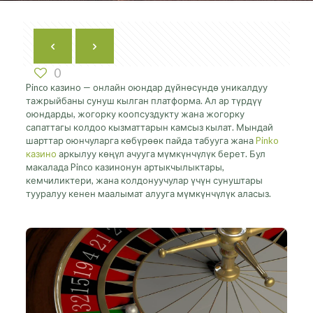
0
Pinco казино — онлайн оюндар дүйнөсүндө уникалдуу
тажрыйбаны сунуш кылган платформа. Ал ар түрдүү
оюндарды, жогорку коопсуздукту жана жогорку
сапаттагы колдоо кызматтарын камсыз кылат. Мындай
шарттар оюнчуларга көбүрөөк пайда табууга жана
Pinko
казино
аркылуу көңүл ачууга мүмкүнчүлүк берет. Бул
макалада Pinco казинонун артыкчылыктары,
кемчиликтери, жана колдонуучулар үчүн сунуштары
тууралуу кенен маалымат алууга мүмкүнчүлүк аласыз.