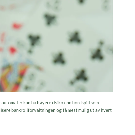
illeautomater kan ha høyere risiko enn bordspill som
malisere bankrollforvaltningen og få mest mulig ut av hvert