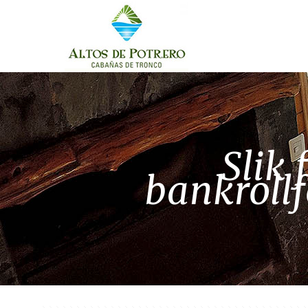
Slik 
bankrollf