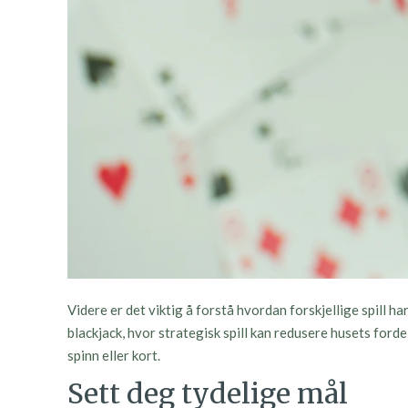
Videre er det viktig å forstå hvordan forskjellige spill h
blackjack, hvor strategisk spill kan redusere husets forde
spinn eller kort.
Sett deg tydelige mål