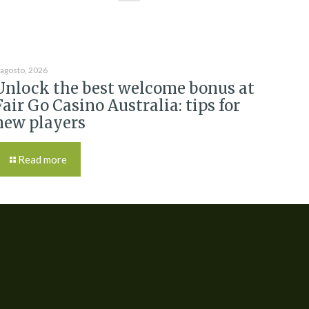
 agosto, 2026
Unlock the best welcome bonus at
Fair Go Casino Australia: tips for
new players
Read more