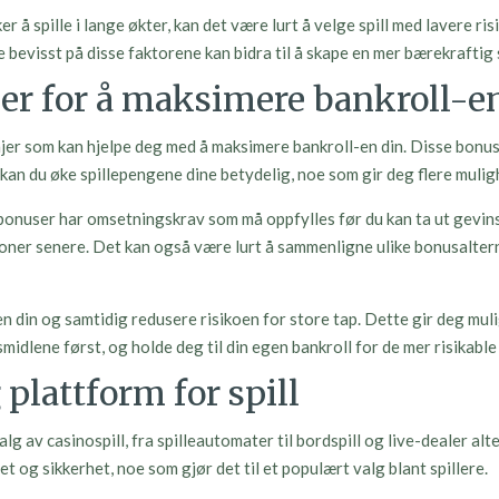
er å spille i lange økter, kan det være lurt å velge spill med lavere r
e bevisst på disse faktorene kan bidra til å skape en mer bærekraftig 
er for å maksimere bankroll-e
njer som kan hjelpe deg med å maksimere bankroll-en din. Disse bonu
kan du øke spillepengene dine betydelig, noe som gir deg flere muligh
n bonuser har omsetningskrav som må oppfylles før du kan ta ut gevins
oner senere. Det kan også være lurt å sammenligne ulike bonusalternat
 din og samtidig redusere risikoen for store tap. Dette gir deg mulig
idlene først, og holde deg til din egen bankroll for de mer risikable 
plattform for spill
g av casinospill, fra spilleautomater til bordspill og live-dealer alt
t og sikkerhet, noe som gjør det til et populært valg blant spillere.