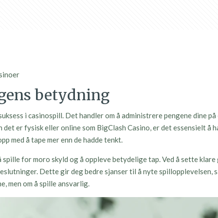
asinoer
ngens betydning
 suksess i casinospill. Det handler om å administrere pengene dine 
en det er fysisk eller online som BigClash Casino, er det essensielt å 
 opp med å tape mer enn de hadde tenkt.
pille for moro skyld og å oppleve betydelige tap. Ved å sette klare g
beslutninger. Dette gir deg bedre sjanser til å nyte spillopplevelse
e, men om å spille ansvarlig.