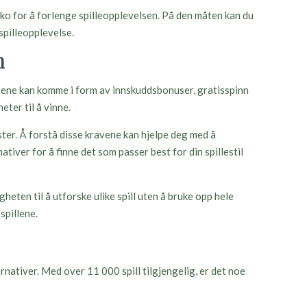
isiko for å forlenge spilleopplevelsen. På den måten kan du
spilleopplevelse.
n
sene kan komme i form av innskuddsbonuser, gratisspinn
eter til å vinne.
ter. Å forstå disse kravene kan hjelpe deg med å
iver for å finne det som passer best for din spillestil
heten til å utforske ulike spill uten å bruke opp hele
spillene.
ernativer. Med over 11 000 spill tilgjengelig, er det noe