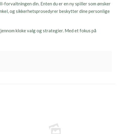
ll-forvaltningen din. Enten du er en ny spiller som ønsker
 enkel, og sikkerhetsprosedyrer beskytter dine personlige
n gjennom kloke valg og strategier. Med et fokus på