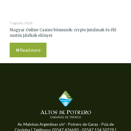
7 agosto, 2026
Magyar Online Casino bónuszok: crypto jutalmak és élő
osztós játékok előnyei
Read more
Av. Malvinas Argentinas s/nº - Potrero de Garay - Pcia de
Córdoba | Teléfonos: 03547 426690 - 03547 154 50729 |