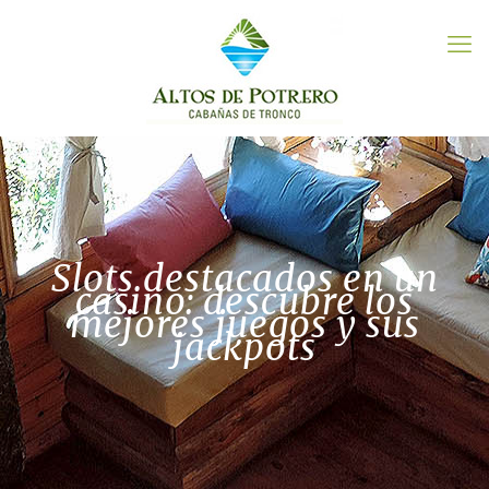
Slots destacados en un
casino: descubre los
mejores juegos y sus
jackpots