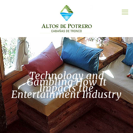
Technology and
Gambling How It
Impacts the
Entertainment Industry