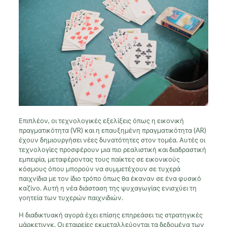
Επιπλέον, οι τεχνολογικές εξελίξεις όπως η εικονική
πραγματικότητα (VR) και η επαυξημένη πραγματικότητα (AR)
έχουν δημιουργήσει νέες δυνατότητες στον τομέα. Αυτές οι
τεχνολογίες προσφέρουν μια πιο ρεαλιστική και διαδραστική
εμπειρία, μεταφέροντας τους παίκτες σε εικονικούς
κόσμους όπου μπορούν να συμμετέχουν σε τυχερά
παιχνίδια με τον ίδιο τρόπο όπως θα έκαναν σε ένα φυσικό
καζίνο. Αυτή η νέα διάσταση της ψυχαγωγίας ενισχύει τη
γοητεία των τυχερών παιχνιδιών.
Η διαδικτυακή αγορά έχει επίσης επηρεάσει τις στρατηγικές
μάρκετινγκ. Οι εταιρείες εκμεταλλεύονται τα δεδομένα των