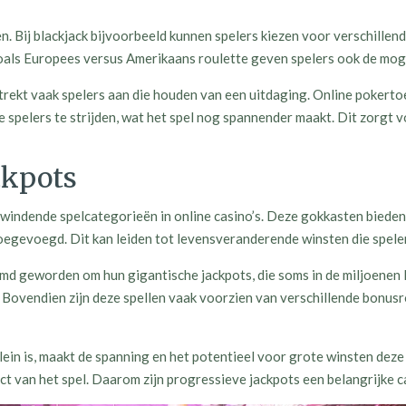
en. Bij blackjack bijvoorbeeld kunnen spelers kiezen voor verschillend
zoals Europees versus Amerikaans roulette geven spelers ook de mog
, trekt vaak spelers aan die houden van een uitdaging. Online pokert
 spelers te strijden, wat het spel nog spannender maakt. Dit zorgt
ckpots
pwindende spelcategorieën in online casino’s. Deze gokkasten bied
toegevoegd. Dit kan leiden tot levensveranderende winsten die spele
d geworden om hun gigantische jackpots, die soms in de miljoenen lo
s. Bovendien zijn deze spellen vaak voorzien van verschillende bonu
in is, maakt de spanning en het potentieel voor grote winsten deze sp
 van het spel. Daarom zijn progressieve jackpots een belangrijke ca