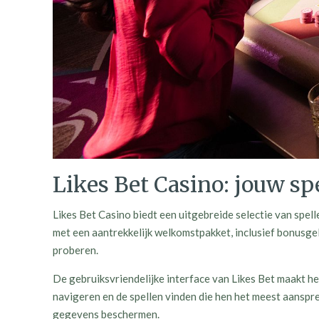
Likes Bet Casino: jouw sp
Likes Bet Casino biedt een uitgebreide selectie van spe
met een aantrekkelijk welkomstpakket, inclusief bonusgeld
proberen.
De gebruiksvriendelijke interface van Likes Bet maakt h
navigeren en de spellen vinden die hen het meest aanspre
gegevens beschermen.