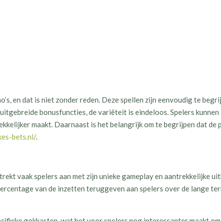
o’s, en dat is niet zonder reden. Deze spellen zijn eenvoudig te begri
uitgebreide bonusfuncties, de variëteit is eindeloos. Spelers kunnen
kelijker maakt. Daarnaast is het belangrijk om te begrijpen dat de 
kes-bets.nl/
.
trekt vaak spelers aan met zijn unieke gameplay en aantrekkelijke ui
ercentage van de inzetten teruggeven aan spelers over de lange termi
cifieke gokkasten, wat het voor spelers nog interessanter maakt om 