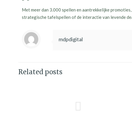
Met meer dan 3.000 spellen en aantrekkelijke promoties, 
strategische tafelspellen of de interactie van levende d
mdpdigital
Related posts