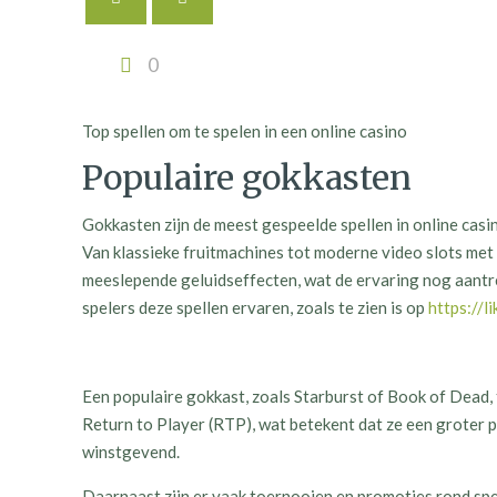
0
Top spellen om te spelen in een online casino
Populaire gokkasten
Gokkasten zijn de meest gespeelde spellen in online casin
Van klassieke fruitmachines tot moderne video slots met 
meeslepende geluidseffecten, wat de ervaring nog aantrek
spelers deze spellen ervaren, zoals te zien is op
https://li
Een populaire gokkast, zoals Starburst of Book of Dead, 
Return to Player (RTP), wat betekent dat ze een groter p
winstgevend.
Daarnaast zijn er vaak toernooien en promoties rond spe