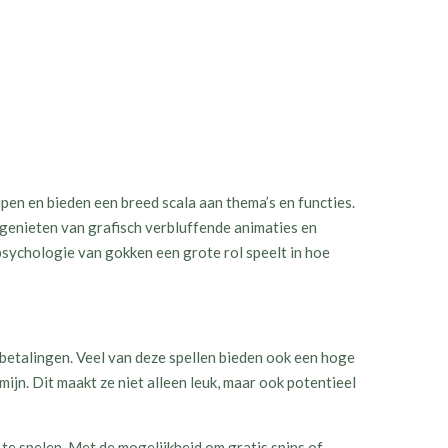
jpen en bieden een breed scala aan thema’s en functies.
 genieten van grafisch verbluffende animaties en
psychologie van gokken een grote rol speelt in hoe
tbetalingen. Veel van deze spellen bieden ook een hoge
jn. Dit maakt ze niet alleen leuk, maar ook potentieel
te spelen. Met de mogelijkheid om gratis spins of