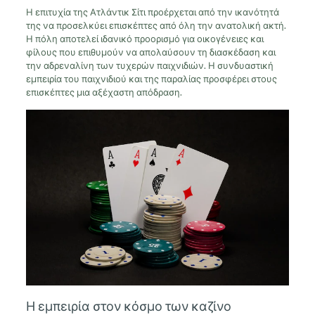
Η επιτυχία της Ατλάντικ Σίτι προέρχεται από την ικανότητά
της να προσελκύει επισκέπτες από όλη την ανατολική ακτή.
Η πόλη αποτελεί ιδανικό προορισμό για οικογένειες και
φίλους που επιθυμούν να απολαύσουν τη διασκέδαση και
την αδρεναλίνη των τυχερών παιχνιδιών. Η συνδυαστική
εμπειρία του παιχνιδιού και της παραλίας προσφέρει στους
επισκέπτες μια αξέχαστη απόδραση.
Η εμπειρία στον κόσμο των καζίνο