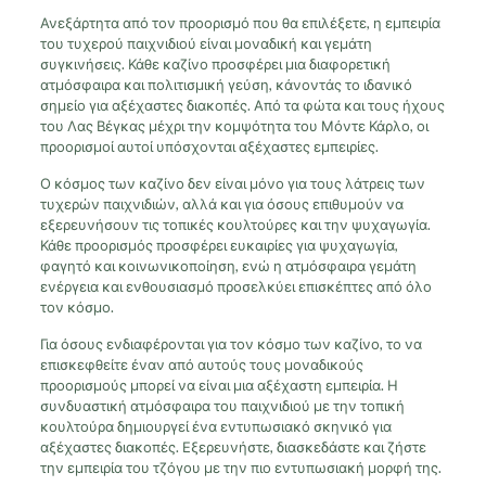
Ανεξάρτητα από τον προορισμό που θα επιλέξετε, η εμπειρία
του τυχερού παιχνιδιού είναι μοναδική και γεμάτη
συγκινήσεις. Κάθε καζίνο προσφέρει μια διαφορετική
ατμόσφαιρα και πολιτισμική γεύση, κάνοντάς το ιδανικό
σημείο για αξέχαστες διακοπές. Από τα φώτα και τους ήχους
του Λας Βέγκας μέχρι την κομψότητα του Μόντε Κάρλο, οι
προορισμοί αυτοί υπόσχονται αξέχαστες εμπειρίες.
Ο κόσμος των καζίνο δεν είναι μόνο για τους λάτρεις των
τυχερών παιχνιδιών, αλλά και για όσους επιθυμούν να
εξερευνήσουν τις τοπικές κουλτούρες και την ψυχαγωγία.
Κάθε προορισμός προσφέρει ευκαιρίες για ψυχαγωγία,
φαγητό και κοινωνικοποίηση, ενώ η ατμόσφαιρα γεμάτη
ενέργεια και ενθουσιασμό προσελκύει επισκέπτες από όλο
τον κόσμο.
Για όσους ενδιαφέρονται για τον κόσμο των καζίνο, το να
επισκεφθείτε έναν από αυτούς τους μοναδικούς
προορισμούς μπορεί να είναι μια αξέχαστη εμπειρία. Η
συνδυαστική ατμόσφαιρα του παιχνιδιού με την τοπική
κουλτούρα δημιουργεί ένα εντυπωσιακό σκηνικό για
αξέχαστες διακοπές. Εξερευνήστε, διασκεδάστε και ζήστε
την εμπειρία του τζόγου με την πιο εντυπωσιακή μορφή της.