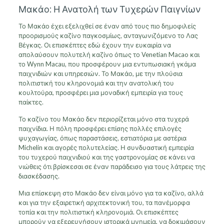
Μακάο: Η Ανατολή των Τυχερών Παιγνίων
Το Μακάο έχει εξελιχθεί σε έναν από τους πιο δημοφιλείς
προορισμούς καζίνο παγκοσμίως, ανταγωνιζόμενο το Λας
Βέγκας. Οι επισκέπτες εδώ έχουν την ευκαιρία να
απολαύσουν πολυτελή καζίνο όπως το Venetian Macao και
το Wynn Macau, που προσφέρουν μια εντυπωσιακή γκάμα
παιχνιδιών και υπηρεσιών. Το Μακάο, με την πλούσια
πολιτιστική του κληρονομιά και την ανατολική του
κουλτούρα, προσφέρει μια μοναδική εμπειρία για τους
παίκτες.
Το καζίνο του Μακάο δεν περιορίζεται μόνο στα τυχερά
παιχνίδια. Η πόλη προσφέρει επίσης πολλές επιλογές
ψυχαγωγίας, όπως παραστάσεις, εστιατόρια με αστέρια
Michelin και αγορές πολυτελείας. Η συνδυαστική εμπειρία
του τυχερού παιχνιδιού και της γαστρονομίας σε κάνει να
νιώθεις ότι βρίσκεσαι σε έναν παράδεισο για τους λάτρεις της
διασκέδασης.
Μια επίσκεψη στο Μακάο δεν είναι μόνο για τα καζίνο, αλλά
και για την εξαιρετική αρχιτεκτονική του, τα πανέμορφα
τοπία και την πολιτιστική κληρονομιά. Οι επισκέπτες
μπορούν να εξερευνήσουν ιστορικά μνημεία, να δοκιμάσουν