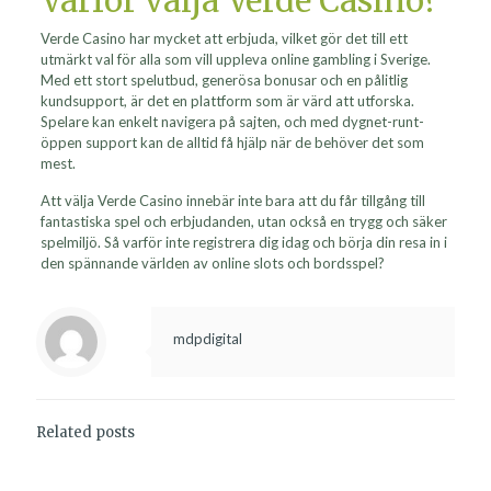
Varför välja Verde Casino?
Verde Casino har mycket att erbjuda, vilket gör det till ett
utmärkt val för alla som vill uppleva online gambling i Sverige.
Med ett stort spelutbud, generösa bonusar och en pålitlig
kundsupport, är det en plattform som är värd att utforska.
Spelare kan enkelt navigera på sajten, och med dygnet-runt-
öppen support kan de alltid få hjälp när de behöver det som
mest.
Att välja Verde Casino innebär inte bara att du får tillgång till
fantastiska spel och erbjudanden, utan också en trygg och säker
spelmiljö. Så varför inte registrera dig idag och börja din resa in i
den spännande världen av online slots och bordsspel?
mdpdigital
Related posts