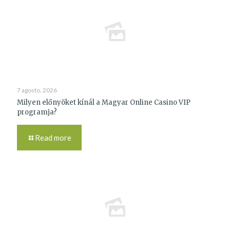
7 agosto, 2026
Milyen előnyöket kínál a Magyar Online Casino VIP
programja?
Read more