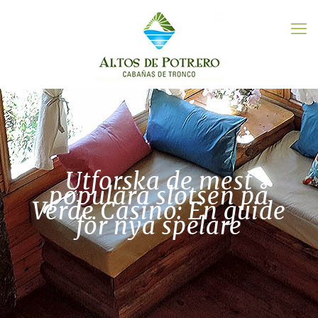
Utforska de mest
populära slotsen på
Verde Casino: En guide
för nya spelare