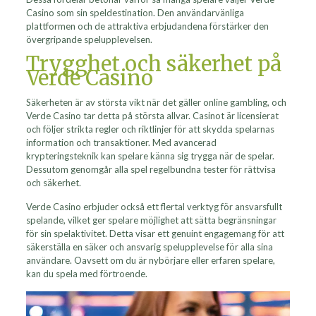
Casino som sin speldestination. Den användarvänliga
plattformen och de attraktiva erbjudandena förstärker den
övergripande spelupplevelsen.
Trygghet och säkerhet på
Verde Casino
Säkerheten är av största vikt när det gäller online gambling, och
Verde Casino tar detta på största allvar. Casinot är licensierat
och följer strikta regler och riktlinjer för att skydda spelarnas
information och transaktioner. Med avancerad
krypteringsteknik kan spelare känna sig trygga när de spelar.
Dessutom genomgår alla spel regelbundna tester för rättvisa
och säkerhet.
Verde Casino erbjuder också ett flertal verktyg för ansvarsfullt
spelande, vilket ger spelare möjlighet att sätta begränsningar
för sin spelaktivitet. Detta visar ett genuint engagemang för att
säkerställa en säker och ansvarig spelupplevelse för alla sina
användare. Oavsett om du är nybörjare eller erfaren spelare,
kan du spela med förtroende.