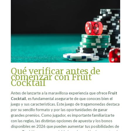
Qué verificar antes de
comenzar con Fruit
Cocktail
Antes de lanzarte a la maravillosa experiencia que ofrece
Fruit
Cocktail
, es fundamental asegurarte de que conoces bien el
juego y sus características. Este juego de tragamonedas destaca
por su sencillo formato y por las oportunidades de ganar
grandes premios. Como jugador, es importante familiarizarte
con las reglas, las distintas opciones de apuesta y los bonos
disponibles en 2026 que pueden aumentar tus posibilidades de