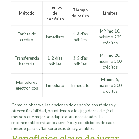
Tiempo
Tiempo
Método
de
Límites
de retiro
depósito
Mínimo 10,
Tarjeta de
1-3 días
Inmediato
máximo 225
crédito
hábiles
créditos
Mínimo 20,
Transferencia
1-2 días
3-5 días
máximo 500
bancaria
hábiles
hábiles
créditos
Mínimo 5,
Monederos
Inmediato
Inmediato
máximo 300
electrónicos
créditos
Como se observa, las opciones de depósito son rápidas y
ofrecen flexibilidad, permitiendo a los jugadores elegir el
método que mejor se adapte a sus necesidades. Es
recomendable revisar los términos y condiciones de cada
método para evitar sorpresas desagradables.