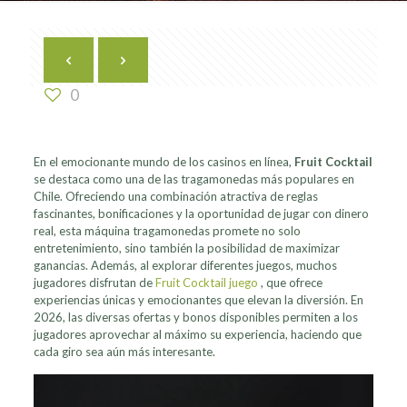
0
En el emocionante mundo de los casinos en línea,
Fruit Cocktail
se destaca como una de las tragamonedas más populares en
Chile. Ofreciendo una combinación atractiva de reglas
fascinantes, bonificaciones y la oportunidad de jugar con dinero
real, esta máquina tragamonedas promete no solo
entretenimiento, sino también la posibilidad de maximizar
ganancias. Además, al explorar diferentes juegos, muchos
jugadores disfrutan de
Fruit Cocktail juego
, que ofrece
experiencias únicas y emocionantes que elevan la diversión. En
2026, las diversas ofertas y bonos disponibles permiten a los
jugadores aprovechar al máximo su experiencia, haciendo que
cada giro sea aún más interesante.