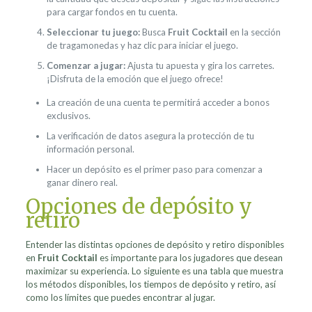
para cargar fondos en tu cuenta.
Seleccionar tu juego:
Busca
Fruit Cocktail
en la sección
de tragamonedas y haz clic para iniciar el juego.
Comenzar a jugar:
Ajusta tu apuesta y gira los carretes.
¡Disfruta de la emoción que el juego ofrece!
La creación de una cuenta te permitirá acceder a bonos
exclusivos.
La verificación de datos asegura la protección de tu
información personal.
Hacer un depósito es el primer paso para comenzar a
ganar dinero real.
Opciones de depósito y
retiro
Entender las distintas opciones de depósito y retiro disponibles
en
Fruit Cocktail
es importante para los jugadores que desean
maximizar su experiencia. Lo siguiente es una tabla que muestra
los métodos disponibles, los tiempos de depósito y retiro, así
como los límites que puedes encontrar al jugar.