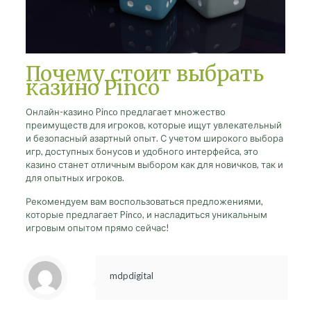
Почему стоит выбрать
казино Pinco
Онлайн-казино Pinco предлагает множество
преимуществ для игроков, которые ищут увлекательный
и безопасный азартный опыт. С учетом широкого выбора
игр, доступных бонусов и удобного интерфейса, это
казино станет отличным выбором как для новичков, так и
для опытных игроков.
Рекомендуем вам воспользоваться предложениями,
которые предлагает Pinco, и насладиться уникальным
игровым опытом прямо сейчас!
mdpdigital