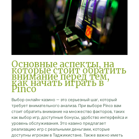
Основные аспекты, на
которые стоит обратить
внимание перед тем,
как начать играть в
Pinco
Выбор онлайн-казино — это серьезный шаг, который
требует внимательного анализа. При выборе Pinco вам
стоит обратить внимание на множество факторов, таких
как выбор игр, доступные бонусы, удобство интерфейса и
уровень обслуживания. Это казино предлагает
реализацию игр с реальными деньгами, которые
доступны игрокам в Таджикистане. Также важно иметь