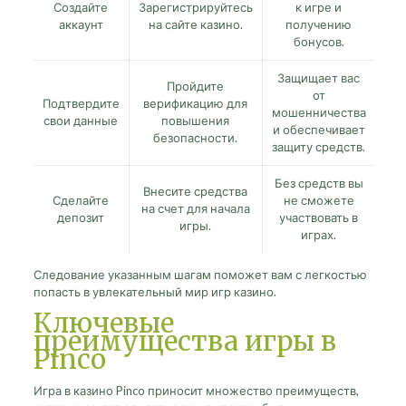
Создайте
Зарегистрируйтесь
к игре и
аккаунт
на сайте казино.
получению
бонусов.
Защищает вас
Пройдите
от
Подтвердите
верификацию для
мошенничества
свои данные
повышения
и обеспечивает
безопасности.
защиту средств.
Без средств вы
Внесите средства
Сделайте
не сможете
на счет для начала
депозит
участвовать в
игры.
играх.
Следование указанным шагам поможет вам с легкостью
попасть в увлекательный мир игр казино.
Ключевые
преимущества игры в
Pinco
Игра в казино Pinco приносит множество преимуществ,