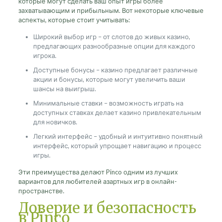
которые могут сделать ваш опыт игры более
захватывающим и прибыльным. Вот некоторые ключевые
аспекты, которые стоит учитывать:
Широкий выбор игр – от слотов до живых казино,
предлагающих разнообразные опции для каждого
игрока.
Доступные бонусы – казино предлагает различные
акции и бонусы, которые могут увеличить ваши
шансы на выигрыш.
Минимальные ставки – возможность играть на
доступных ставках делает казино привлекательным
для новичков.
Легкий интерфейс – удобный и интуитивно понятный
интерфейс, который упрощает навигацию и процесс
игры.
Эти преимущества делают Pinco одним из лучших
вариантов для любителей азартных игр в онлайн-
пространстве.
Доверие и безопасность
в Pinco